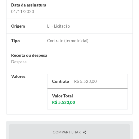
Contratos
Data da assinatura
01/11/2023
Obras
Origem
LI - Licitação
Notícias
Galeria de Vídeos
Tipo
Contrato (termo inicial)
Contas Públicas
Receita ou despesa
Despesa
Links
Valores
Telefones Úteis
Contrato
R$ 5.523,00
Termos de Uso & Política de Privacidade
Valor Total
R$ 5.523,00
COMPARTILHAR