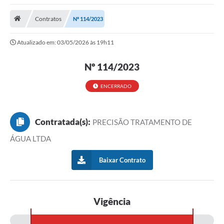
Saneamento
Contratos
Nº 114/2023
Ouvidorias
Atualizado em: 03/05/2026 às 19h11
Carta de Serviços
Secretarias/Centrais
Nº 114/2023
Transparência
ENCERRADO
COVID-19
Contratada(s):
PRECISÃO TRATAMENTO DE
Prefeito Municipal
ÁGUA LTDA
Vice-Prefeito Municipal
Baixar Contrato
Requerimento geral
Sala do Empreendedor
Vigência
Conselhos Municipais
Arquivo Histórico