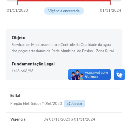
Solicitação Obras
01/11/2023
01/11/2024
Vigência encerrada
Cidadão Online: IPTU - alvará
Nota Fiscal Eletrônica
Objeto
ITBI Online
Serviços de Monitoramento e Controle da Qualidade da água
dos poços artesianos da Rede Municipal de Ensino - Zona Rural
Tramitação de Processos
Fundamentação Legal
Colégio Agrícola Municipal
Lei 8.666/93
SIM - Serviço de Inspeção Municipal
Vigilância Sanitária
Edital
Vigilância Ambiental em Saúde
Pregão Eletrônico nº 056/2023
Acessar
COPIR - Coordenadoria de Promoção de Igualdade Racial
Vigência
De 01/11/2023 à 01/11/2024
Galeria de Fotos