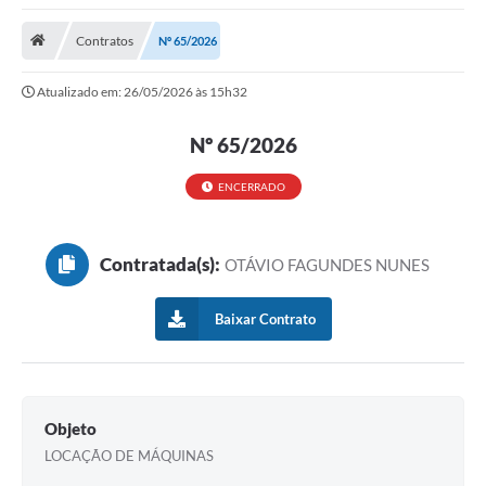
Saneamento
Contratos
Nº 65/2026
Ouvidorias
Atualizado em: 26/05/2026 às 15h32
Carta de Serviços
Secretarias/Centrais
Nº 65/2026
Transparência
ENCERRADO
COVID-19
Contratada(s):
OTÁVIO FAGUNDES NUNES
Prefeito Municipal
Vice-Prefeito Municipal
Baixar Contrato
Requerimento geral
Sala do Empreendedor
Objeto
Conselhos Municipais
LOCAÇÃO DE MÁQUINAS
Arquivo Histórico