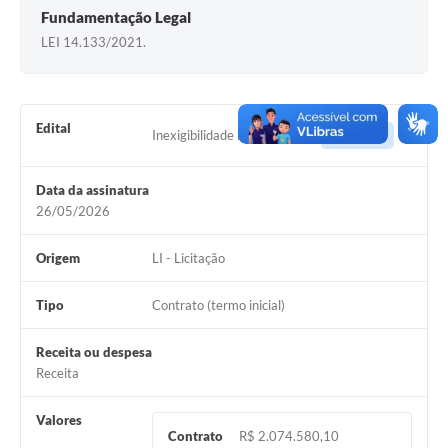
Fundamentação Legal
Solicitação Obras
LEI 14.133/2021.
Cidadão Online: IPTU - alvará
Nota Fiscal Eletrônica
Edital
Inexigibilidade nº 022/2026
Acessar
ITBI Online
Tramitação de Processos
Data da assinatura
26/05/2026
Colégio Agrícola Municipal
Origem
LI - Licitação
SIM - Serviço de Inspeção Municipal
Vigilância Sanitária
Tipo
Contrato (termo inicial)
Vigilância Ambiental em Saúde
Receita ou despesa
Receita
COPIR - Coordenadoria de Promoção de Igualdade Racial
Valores
Galeria de Fotos
Contrato
R$ 2.074.580,10