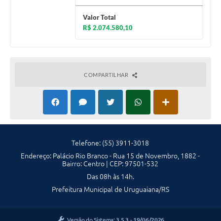
Contratos
Valor Total
Obras
R$ 2.074.580,10
Notícias
Galeria de Vídeos
COMPARTILHAR
Contas Públicas
Links
Telefones Úteis
Termos de Uso & Política de Privacidade
Telefone: (55) 3911-3018
Endereço: Palácio Rio Branco - Rua 15 de Novembro, 1882 -
Bairro: Centro | CEP: 97501-532
Das 08h às 14h.
Prefeitura Municipal de Uruguaiana/RS
Versão do Sistema:
3.5.3 - 19/06/2026