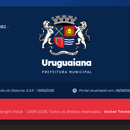
882 -
são do Sistema:
3.5.3 - 19/06/2026
Portal atualizado em:
06/08/20
yright Instar - 2006-2026. Todos os direitos reservados -
Instar Tecn