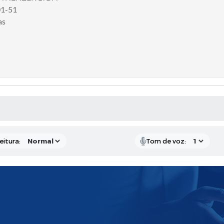
01-51
as
 MÍDIAS
eitura:
Tom de voz: