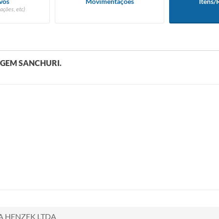
vos
Movimentações
Itens/
ações, etc)
AGEM SANCHURI.
 HENZEK LTDA