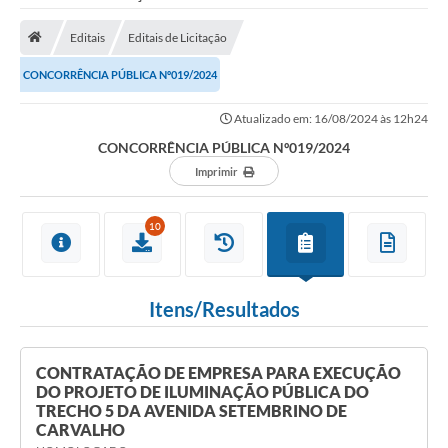
Saneamento
Editais
Editais de Licitação
Ouvidorias
CONCORRÊNCIA PÚBLICA Nº019/2024
Carta de Serviços
Atualizado em: 16/08/2024 às 12h24
Secretarias/Centrais
CONCORRÊNCIA PÚBLICA Nº019/2024
Transparência
Imprimir
COVID-19
10
Prefeito Municipal
Vice-Prefeito Municipal
Itens/Resultados
Requerimento geral
Sala do Empreendedor
CONTRATAÇÃO DE EMPRESA PARA EXECUÇÃO
DO PROJETO DE ILUMINAÇÃO PÚBLICA DO
Conselhos Municipais
TRECHO 5 DA AVENIDA SETEMBRINO DE
CARVALHO
Arquivo Histórico