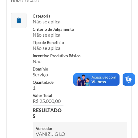
HOMOLOGADO
Solicitação Obras
Categoria
Não se aplica
Cidadão Online: IPTU - alvará
Critério de Julgamento
Nota Fiscal Eletrônica
Não se aplica
Tipo de Benefício
ITBI Online
Não se aplica
Incentivo Produtivo Básico
Tramitação de Processos
Não
Domínio
Colégio Agrícola Municipal
Serviço
SIM - Serviço de Inspeção Municipal
Quantidade
1
Vigilância Sanitária
Valor Total
R$ 25.000,00
Vigilância Ambiental em Saúde
RESULTADO
S
COPIR - Coordenadoria de Promoção de Igualdade Racial
Vencedor
Galeria de Fotos
VANIZ J G LO