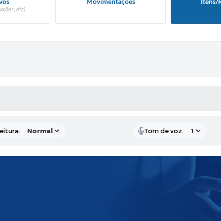
vos
Movimentações
Itens/
ações, etc)
 MÍDIAS
eitura:
Tom de voz: