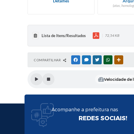
Detalhes
Arqui
(atas, homolog
Lista de Itens/Resultados
72,54 KB
COMPARTILHAR
FACEBOOK
MESSENGER
TWITTER
WHATSAPP
OUTRAS
Velocidade de l
Acompanhe a prefeitura nas
REDES SOCIAIS!