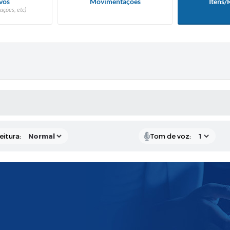
vos
Movimentações
Itens/
ações, etc)
 MÍDIAS
eitura:
Tom de voz: