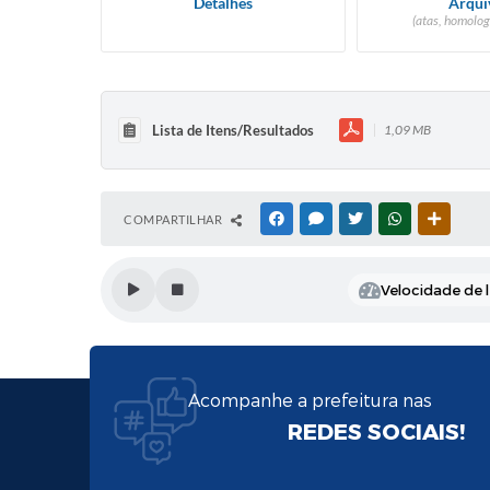
Detalhes
Arqui
(atas, homolog
Lista de Itens/Resultados
1,09 MB
COMPARTILHAR
FACEBOOK
MESSENGER
TWITTER
WHATSAPP
OUTRAS
Velocidade de l
Acompanhe a prefeitura nas
REDES SOCIAIS!