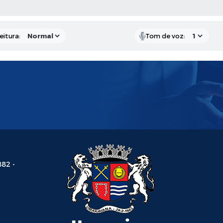
 MÍDIAS
eitura:
Tom de voz:
882 -