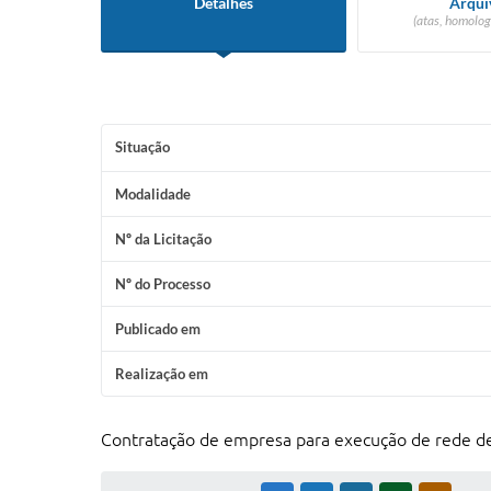
Detalhes
Arqui
(atas, homolog
Situação
Modalidade
Nº da Licitação
Nº do Processo
Publicado em
Realização em
Contratação de empresa para execução de rede de 