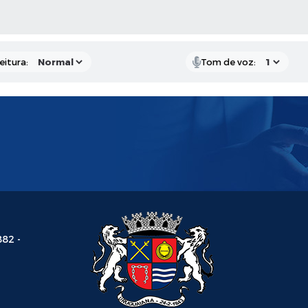
 MÍDIAS
eitura:
Tom de voz:
882 -