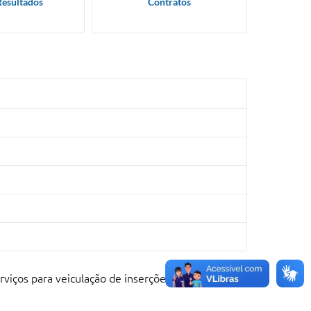
Resultados
Contratos
viços para veiculação de inserções tevevisivas de