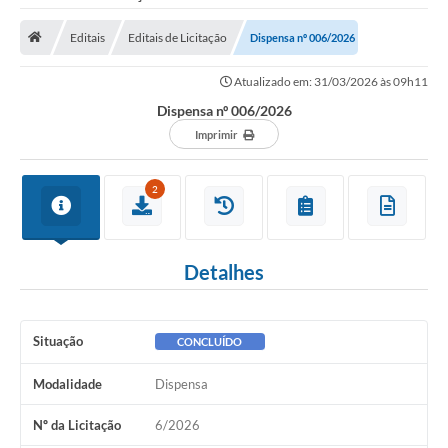
Saneamento
Editais
Editais de Licitação
Dispensa nº 006/2026
Ouvidorias
Atualizado em: 31/03/2026 às 09h11
Carta de Serviços
Dispensa nº 006/2026
Secretarias/Centrais
Imprimir
Transparência
2
COVID-19
Prefeito Municipal
Detalhes
Vice-Prefeito Municipal
Requerimento geral
Situação
CONCLUÍDO
Sala do Empreendedor
Modalidade
Dispensa
Conselhos Municipais
Nº da Licitação
6/2026
Arquivo Histórico