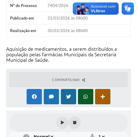
Nº do Processo
7404/2026
Solicitação Obras
Publicado em
31/03/2026 às 08h00
Cidadão Online: IPTU - alvará
Realização em
30/03/2026 às 08h00
Nota Fiscal Eletrônica
ITBI Online
Aquisição de medicamentos, a serem distribuídos a
população pelas farmácias Municipais da Secretaria
Tramitação de Processos
Municipal de Saúde.
Colégio Agrícola Municipal
COMPARTILHAR
SIM - Serviço de Inspeção Municipal
Vigilância Sanitária
Vigilância Ambiental em Saúde
COPIR - Coordenadoria de Promoção de Igualdade Racial
Galeria de Fotos