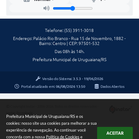
Contratos
Obras
Notícias
Telefone: (55) 3911-3018
Endereço: Palácio Rio Branco - Rua 15 de Novembro, 1882 -
Galeria de Vídeos
Bairro: Centro | CEP: 97501-532
Das 08h às 14h.
Contas Públicas
Prefeitura Municipal de Uruguaiana/RS
Links
Telefones Úteis
Versão do Sistema:
3.5.3 - 19/06/2026
Portal atualizado em:
06/08/2026 13:50
Dados Abertos
Termos de Uso & Política de Privacidade
Copyright Instar - 2006-2026. Todos os direitos reservados -
Instar Tecnologia
Prefeitura Municipal de Uruguaiana/RS e os
cookies: nosso site usa cookies para melhorar a sua
experiência de navegação. Ao continuar você
ACEITAR
concorda com a nossa
Política de Cookies
e