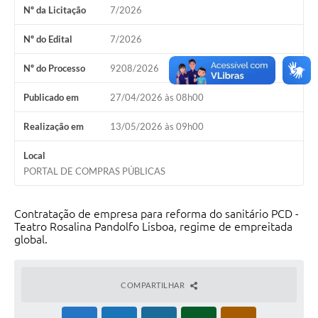
Nº da Licitação
7/2026
Solicitação Obras
Nº do Edital
7/2026
Cidadão Online: IPTU - alvará
Nº do Processo
9208/2026
Nota Fiscal Eletrônica
Publicado em
27/04/2026 às 08h00
ITBI Online
Realização em
13/05/2026 às 09h00
Tramitação de Processos
Local
Colégio Agrícola Municipal
PORTAL DE COMPRAS PÚBLICAS
SIM - Serviço de Inspeção Municipal
Contratação de empresa para reforma do sanitário PCD -
Vigilância Sanitária
Teatro Rosalina Pandolfo Lisboa, regime de empreitada
global.
Vigilância Ambiental em Saúde
COPIR - Coordenadoria de Promoção de Igualdade Racial
COMPARTILHAR
Galeria de Fotos