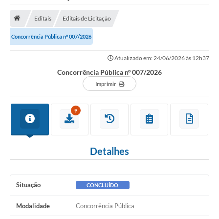
Saneamento
Editais
Editais de Licitação
Ouvidorias
Concorrência Pública nº 007/2026
Carta de Serviços
Atualizado em: 24/06/2026 às 12h37
Secretarias/Centrais
Concorrência Pública nº 007/2026
Transparência
Imprimir
COVID-19
9
Prefeito Municipal
Vice-Prefeito Municipal
Detalhes
Requerimento geral
Sala do Empreendedor
Situação
CONCLUÍDO
Conselhos Municipais
Modalidade
Concorrência Pública
Arquivo Histórico