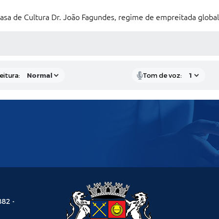
asa de Cultura Dr. João Fagundes, regime de empreitada global
 MÍDIAS
eitura:
Tom de voz:
882 -