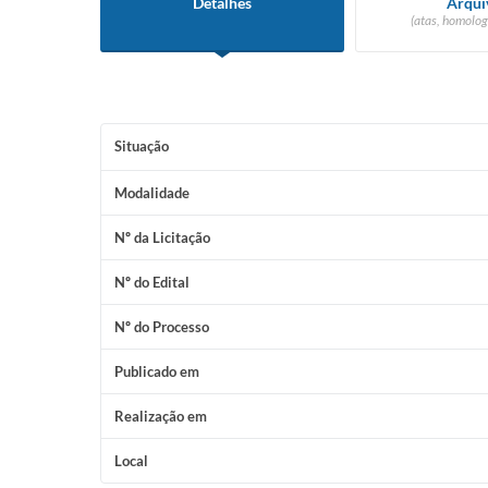
Detalhes
Arqui
(atas, homolog
Situação
Modalidade
Nº da Licitação
Nº do Edital
Nº do Processo
Publicado em
Realização em
Local