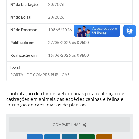
Nº da Licitação
20/2026
Solicitação Obras
Nº do Edital
20/2026
Cidadão Online: IPTU - alvará
Nº do Processo
10865/2026
Nota Fiscal Eletrônica
Publicado em
27/05/2026 às 09h00
ITBI Online
Realização em
15/06/2026 às 09h00
Tramitação de Processos
Local
Colégio Agrícola Municipal
PORTAL DE COMPRS PÚBLICAS
SIM - Serviço de Inspeção Municipal
Contratação de clínicas veterinárias para realização de
Vigilância Sanitária
castrações em animais das espécies caninas e felina e
intrnação de cães, diárias de plantão.
Vigilância Ambiental em Saúde
COPIR - Coordenadoria de Promoção de Igualdade Racial
COMPARTILHAR
Galeria de Fotos