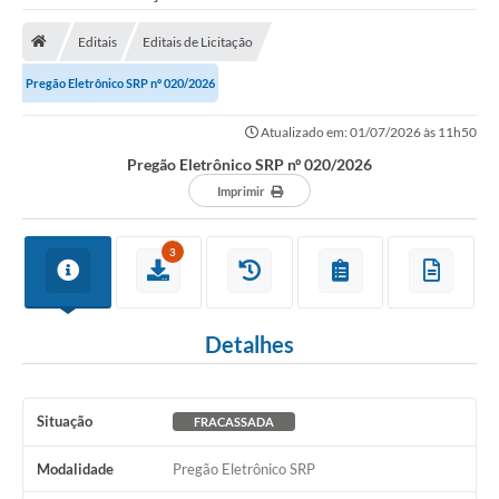
Saneamento
Editais
Editais de Licitação
Ouvidorias
Pregão Eletrônico SRP nº 020/2026
Carta de Serviços
Atualizado em: 01/07/2026 às 11h50
Secretarias/Centrais
Pregão Eletrônico SRP nº 020/2026
Transparência
Imprimir
COVID-19
3
Prefeito Municipal
Vice-Prefeito Municipal
Detalhes
Requerimento geral
Sala do Empreendedor
Situação
FRACASSADA
Conselhos Municipais
Modalidade
Pregão Eletrônico SRP
Arquivo Histórico