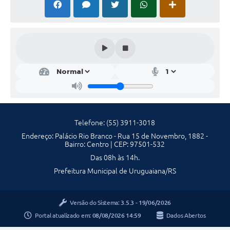
Contratos
Obras
Notícias
Galeria de Vídeos
Contas Públicas
Links
Telefone: (55) 3911-3018
Telefones Úteis
Endereço: Palácio Rio Branco - Rua 15 de Novembro, 1882 -
Bairro: Centro | CEP: 97501-532
Termos de Uso & Política de Privacidade
Das 08h às 14h.
Prefeitura Municipal de Uruguaiana/RS
Versão do Sistema:
3.5.3 - 19/06/2026
Portal atualizado em:
08/08/2026 14:59
Dados Abertos