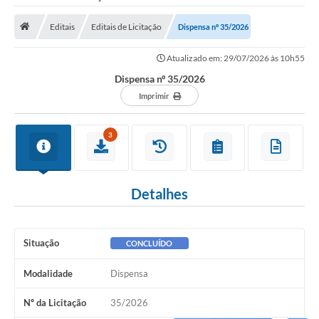
Saneamento
Editais
Editais de Licitação
Dispensa nº 35/2026
Ouvidorias
Atualizado em: 29/07/2026 às 10h55
Carta de Serviços
Dispensa nº 35/2026
Secretarias/Centrais
Imprimir
Transparência
3
COVID-19
Prefeito Municipal
Detalhes
Vice-Prefeito Municipal
Requerimento geral
Situação
CONCLUÍDO
Sala do Empreendedor
Modalidade
Dispensa
Conselhos Municipais
Nº da Licitação
35/2026
Arquivo Histórico