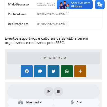
Nº do Processo
12108/2026
Solicitação Obras
Publicado em
02/06/2026 às 09h00
Cidadão Online: IPTU - alvará
Realização em
01/06/2026 às 09h00
Nota Fiscal Eletrônica
ITBI Online
Eventos esportivos e culturais da SEMED a serem
organizados e realizados pelo SESC.
Tramitação de Processos
Colégio Agrícola Municipal
COMPARTILHAR
SIM - Serviço de Inspeção Municipal
Vigilância Sanitária
Vigilância Ambiental em Saúde
COPIR - Coordenadoria de Promoção de Igualdade Racial
Galeria de Fotos