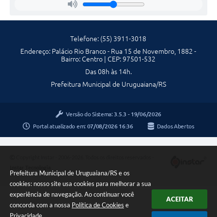
Contratos
Obras
Telefone: (55) 3911-3018
Notícias
Endereço: Palácio Rio Branco - Rua 15 de Novembro, 1882 -
Bairro: Centro | CEP: 97501-532
Galeria de Vídeos
Das 08h às 14h.
Contas Públicas
Prefeitura Municipal de Uruguaiana/RS
Links
Versão do Sistema:
3.5.3 - 19/06/2026
Telefones Úteis
Portal atualizado em:
07/08/2026 16:36
Dados Abertos
Termos de Uso & Política de Privacidade
Copyright Instar - 2006-2026. Todos os direitos reservados -
Instar Tecnologia
Prefeitura Municipal de Uruguaiana/RS e os
cookies: nosso site usa cookies para melhorar a sua
experiência de navegação. Ao continuar você
ACEITAR
concorda com a nossa
Política de Cookies
e
Privacidade
.