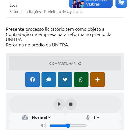
Local
Solicitação Obras
Setor de Licitações - Prefeitura de Uguaiana
Cidadão Online: IPTU - alvará
Presente processo licitatório tem como objeto a
Nota Fiscal Eletrônica
Contratação de empresa para reforma no prédio da
UNITRA.
ITBI Online
Reforma no prédio da UNITRA.
Tramitação de Processos
COMPARTILHAR
Colégio Agrícola Municipal
SIM - Serviço de Inspeção Municipal
Vigilância Sanitária
Vigilância Ambiental em Saúde
COPIR - Coordenadoria de Promoção de Igualdade Racial
Galeria de Fotos