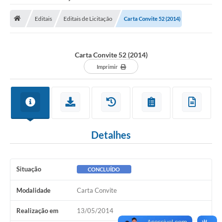
Saneamento
Editais
Editais de Licitação
Carta Convite 52 (2014)
Ouvidorias
Carta de Serviços
Carta Convite 52 (2014)
Secretarias/Centrais
Imprimir
Transparência
COVID-19
Prefeito Municipal
Detalhes
Vice-Prefeito Municipal
Requerimento geral
Situação
CONCLUÍDO
Sala do Empreendedor
Modalidade
Carta Convite
Conselhos Municipais
Realização em
13/05/2014
Arquivo Histórico