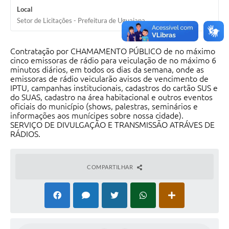
Local
Solicitação Obras
Setor de Licitações - Prefeitura de Uguaiana
Cidadão Online: IPTU - alvará
Contratação por CHAMAMENTO PÚBLICO de no máximo
Nota Fiscal Eletrônica
cinco emissoras de rádio para veiculação de no máximo 6
minutos diários, em todos os dias da semana, onde as
ITBI Online
emissoras de rádio veicularão avisos de vencimento de
IPTU, campanhas institucionais, cadastros do cartão SUS e
Tramitação de Processos
do SUAS, cadastro na área habitacional e outros eventos
oficiais do município (shows, palestras, seminários e
informações aos munícipes sobre nossa cidade).
Colégio Agrícola Municipal
SERVIÇO DE DIVULGAÇÃO E TRANSMISSÃO ATRÁVES DE
RÁDIOS.
SIM - Serviço de Inspeção Municipal
Vigilância Sanitária
COMPARTILHAR
Vigilância Ambiental em Saúde
COPIR - Coordenadoria de Promoção de Igualdade Racial
Galeria de Fotos