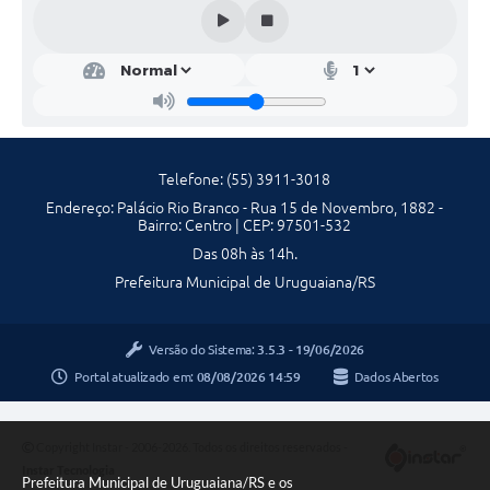
Contratos
Obras
Notícias
Galeria de Vídeos
Telefone: (55) 3911-3018
Contas Públicas
Endereço: Palácio Rio Branco - Rua 15 de Novembro, 1882 -
Bairro: Centro | CEP: 97501-532
Links
Das 08h às 14h.
Telefones Úteis
Prefeitura Municipal de Uruguaiana/RS
Termos de Uso & Política de Privacidade
Versão do Sistema:
3.5.3 - 19/06/2026
Portal atualizado em:
08/08/2026 14:59
Dados Abertos
Copyright Instar - 2006-2026. Todos os direitos reservados -
Instar Tecnologia
Prefeitura Municipal de Uruguaiana/RS e os