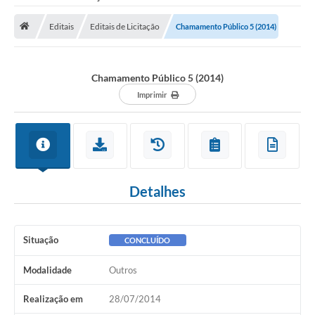
Saneamento
Editais
Editais de Licitação
Chamamento Público 5 (2014)
Ouvidorias
Carta de Serviços
Chamamento Público 5 (2014)
Secretarias/Centrais
Imprimir
Transparência
COVID-19
Prefeito Municipal
Detalhes
Vice-Prefeito Municipal
Requerimento geral
Situação
CONCLUÍDO
Sala do Empreendedor
Modalidade
Outros
Conselhos Municipais
Realização em
28/07/2014
Arquivo Histórico