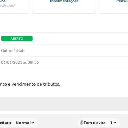
vos
Movimentações
Itens/
ações, etc)
ABERTO
Outros Editais
06/01/2021 às 08h36
ento e vencimento de tributos.
 MÍDIAS
eitura:
Tom de voz: