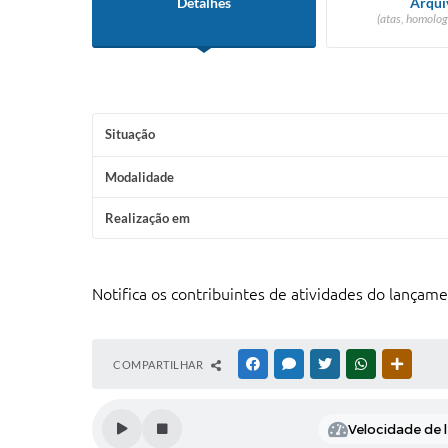
Detalhes
Arqui
(atas, homolog
Situação
Modalidade
Realização em
Notifica os contribuintes de atividades do lançam
COMPARTILHAR
FACEBOOK
MESSENGER
TWITTER
WHATSAPP
OUTRAS
Velocidade de l