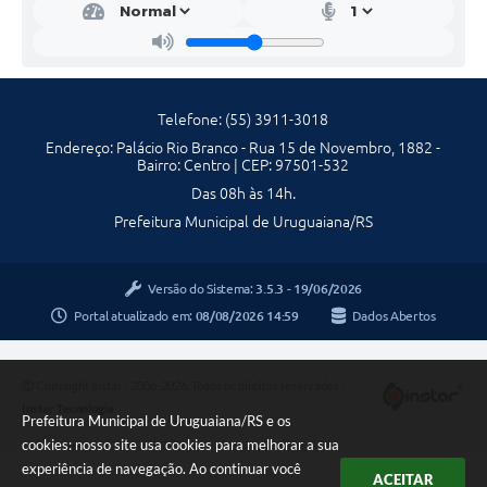
Contratos
Obras
Notícias
Telefone: (55) 3911-3018
Galeria de Vídeos
Endereço: Palácio Rio Branco - Rua 15 de Novembro, 1882 -
Bairro: Centro | CEP: 97501-532
Contas Públicas
Das 08h às 14h.
Prefeitura Municipal de Uruguaiana/RS
Links
Telefones Úteis
Versão do Sistema:
3.5.3 - 19/06/2026
Termos de Uso & Política de Privacidade
Portal atualizado em:
08/08/2026 14:59
Dados Abertos
Copyright Instar - 2006-2026. Todos os direitos reservados -
Instar Tecnologia
Prefeitura Municipal de Uruguaiana/RS e os
cookies: nosso site usa cookies para melhorar a sua
experiência de navegação. Ao continuar você
ACEITAR