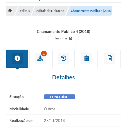
Saneamento
Editais
Editais de Licitação
Chamamento Público 4 (2018)
Ouvidorias
Carta de Serviços
Chamamento Público 4 (2018)
Secretarias/Centrais
Imprimir
Transparência
1
COVID-19
Prefeito Municipal
Detalhes
Vice-Prefeito Municipal
Requerimento geral
Situação
CONCLUÍDO
Sala do Empreendedor
Modalidade
Outros
Conselhos Municipais
Realização em
27/11/2018
Arquivo Histórico