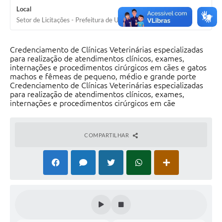
Local
Solicitação Obras
Setor de Licitações - Prefeitura de Uguaiana
Cidadão Online: IPTU - alvará
Credenciamento de Clínicas Veterinárias especializadas
Nota Fiscal Eletrônica
para realização de atendimentos clínicos, exames,
internações e procedimentos cirúrgicos em cães e gatos
ITBI Online
machos e fêmeas de pequeno, médio e grande porte
Credenciamento de Clínicas Veterinárias especializadas
Tramitação de Processos
para realização de atendimentos clínicos, exames,
internações e procedimentos cirúrgicos em cãe
Colégio Agrícola Municipal
SIM - Serviço de Inspeção Municipal
COMPARTILHAR
Vigilância Sanitária
Vigilância Ambiental em Saúde
COPIR - Coordenadoria de Promoção de Igualdade Racial
Galeria de Fotos