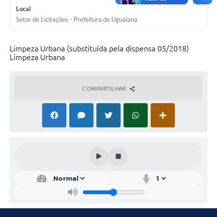
Local
Solicitação Obras
Setor de Licitações - Prefeitura de Uguaiana
Cidadão Online: IPTU - alvará
Limpeza Urbana (substituída pela dispensa 05/2018)
Nota Fiscal Eletrônica
Limpeza Urbana
ITBI Online
COMPARTILHAR
Tramitação de Processos
Colégio Agrícola Municipal
SIM - Serviço de Inspeção Municipal
Vigilância Sanitária
Vigilância Ambiental em Saúde
COPIR - Coordenadoria de Promoção de Igualdade Racial
Galeria de Fotos