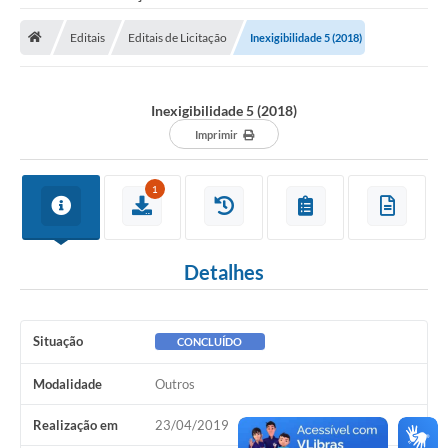
Saneamento
Editais
Editais de Licitação
Inexigibilidade 5 (2018)
Ouvidorias
Carta de Serviços
Inexigibilidade 5 (2018)
Secretarias/Centrais
Imprimir
Transparência
1
COVID-19
Prefeito Municipal
Detalhes
Vice-Prefeito Municipal
Requerimento geral
Situação
CONCLUÍDO
Sala do Empreendedor
Modalidade
Outros
Conselhos Municipais
Realização em
23/04/2019
Arquivo Histórico