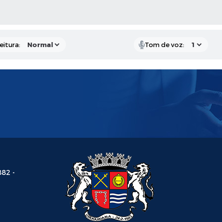
 MÍDIAS
eitura:
Tom de voz:
882 -