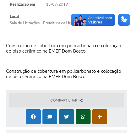
Realização em
15/07/2019
Solicitação Obras
Local
Cidadão Online: IPTU - alvará
Sala de Licitações - Prefeitura de Uruguaiana
Nota Fiscal Eletrônica
ITBI Online
Construção de cobertura em policarbonato e colocação
de piso cerãmico na EMEF Dom Bosco.
Tramitação de Processos
Colégio Agrícola Municipal
Construção de cobertura em policarbonato e colocação
de piso cerâmico na EMEF Dom Bosco.
SIM - Serviço de Inspeção Municipal
Vigilância Sanitária
COMPARTILHAR
Vigilância Ambiental em Saúde
COPIR - Coordenadoria de Promoção de Igualdade Racial
Galeria de Fotos