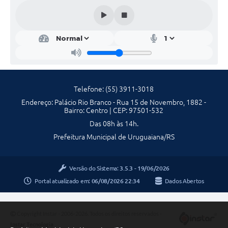
Contratos
Obras
Notícias
Galeria de Vídeos
Contas Públicas
Telefone: (55) 3911-3018
Endereço: Palácio Rio Branco - Rua 15 de Novembro, 1882 -
Links
Bairro: Centro | CEP: 97501-532
Das 08h às 14h.
Telefones Úteis
Prefeitura Municipal de Uruguaiana/RS
Termos de Uso & Política de Privacidade
Versão do Sistema:
3.5.3 - 19/06/2026
Portal atualizado em:
06/08/2026 22:34
Dados Abertos
Copyright Instar - 2006-2026. Todos os direitos reservados -
Instar Tecnologia