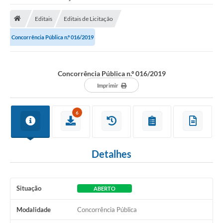
Saneamento
Editais
Editais de Licitação
Ouvidorias
Concorrência Pública n.º 016/2019
Carta de Serviços
Secretarias/Centrais
Concorrência Pública n.º 016/2019
Transparência
Imprimir
COVID-19
6
Prefeito Municipal
Vice-Prefeito Municipal
Detalhes
Requerimento geral
Sala do Empreendedor
Situação
ABERTO
Conselhos Municipais
Modalidade
Concorrência Pública
Arquivo Histórico