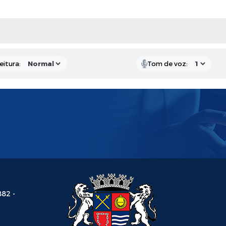
 MÍDIAS
eitura:
Tom de voz:
882 -