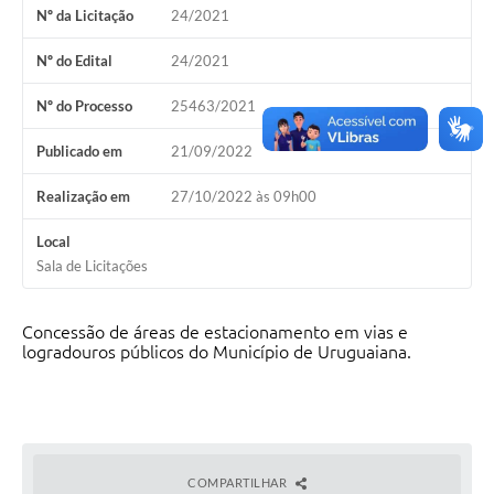
Nº da Licitação
24/2021
Solicitação Obras
Nº do Edital
24/2021
Cidadão Online: IPTU - alvará
Nº do Processo
25463/2021
Nota Fiscal Eletrônica
Publicado em
21/09/2022
ITBI Online
Realização em
27/10/2022 às 09h00
Tramitação de Processos
Local
Colégio Agrícola Municipal
Sala de Licitações
SIM - Serviço de Inspeção Municipal
Concessão de áreas de estacionamento em vias e
Vigilância Sanitária
logradouros públicos do Município de Uruguaiana.
Vigilância Ambiental em Saúde
COPIR - Coordenadoria de Promoção de Igualdade Racial
Galeria de Fotos
COMPARTILHAR