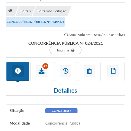
Saneamento
Editais
Editais de Licitação
Ouvidorias
CONCORRÊNCIA PÚBLICA Nº 024/2021
Carta de Serviços
Atualizado em: 16/10/2023 às 11h34
Secretarias/Centrais
CONCORRÊNCIA PÚBLICA Nº 024/2021
Transparência
Imprimir
COVID-19
42
Prefeito Municipal
Vice-Prefeito Municipal
Detalhes
Requerimento geral
Sala do Empreendedor
Situação
CONCLUÍDO
Conselhos Municipais
Modalidade
Concorrência Pública
Arquivo Histórico