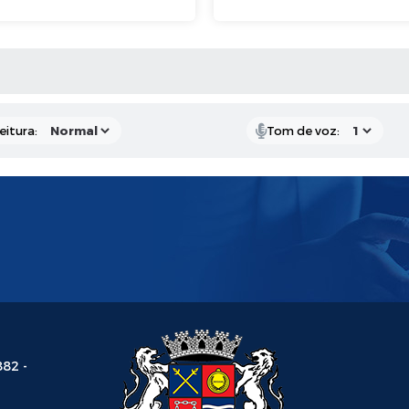
 MÍDIAS
eitura:
Tom de voz:
882 -