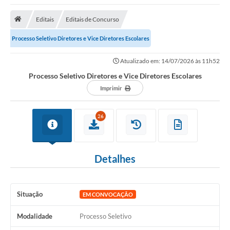
Saneamento
Editais
Editais de Concurso
Ouvidorias
Processo Seletivo Diretores e Vice Diretores Escolares
Carta de Serviços
Atualizado em: 14/07/2026 às 11h52
Secretarias/Centrais
Processo Seletivo Diretores e Vice Diretores Escolares
Transparência
Imprimir
COVID-19
26
Prefeito Municipal
Vice-Prefeito Municipal
Detalhes
Requerimento geral
Sala do Empreendedor
Situação
EM CONVOCAÇÃO
Conselhos Municipais
Modalidade
Processo Seletivo
Arquivo Histórico