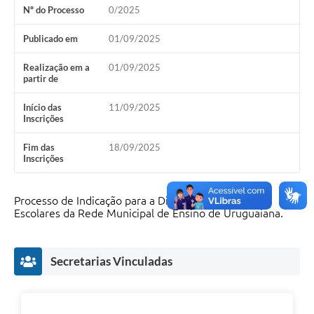
Nº do Processo
0/2025
Solicitação Obras
Publicado em
01/09/2025
Cidadão Online: IPTU - alvará
Realização em a
01/09/2025
Nota Fiscal Eletrônica
partir de
ITBI Online
Início das
11/09/2025
Inscrições
Tramitação de Processos
Fim das
18/09/2025
Inscrições
Colégio Agrícola Municipal
SIM - Serviço de Inspeção Municipal
Processo de Indicação para a Direção das Unidades
Escolares da Rede Municipal de Ensino de Uruguaiana.
Vigilância Sanitária
Vigilância Ambiental em Saúde
Secretarias Vinculadas
COPIR - Coordenadoria de Promoção de Igualdade Racial
Galeria de Fotos