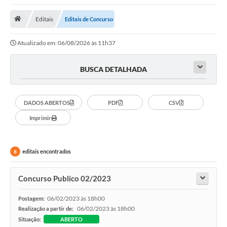
Saneamento
Editais
Editais de Concurso
Ouvidorias
Atualizado em: 06/08/2026 às 11h37
Carta de Serviços
Secretarias/Centrais
BUSCA DETALHADA
Transparência
DADOS ABERTOS
PDF
CSV
COVID-19
Imprimir
Prefeito Municipal
Vice-Prefeito Municipal
editais encontrados
8
Requerimento geral
Concurso Publico 02/2023
Sala do Empreendedor
06/02/2023 às 18h00
Postagem:
Conselhos Municipais
06/02/2023 às 18h00
Realização a partir de:
Situação:
ABERTO
Arquivo Histórico