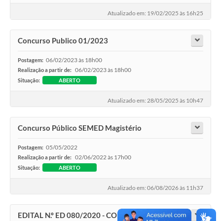
Atualizado em: 19/02/2025 às 16h25
Solicitação Obras
Cidadão Online: IPTU - alvará
Concurso Publico 01/2023
Nota Fiscal Eletrônica
06/02/2023 às 18h00
Postagem:
06/02/2023 às 18h00
Realização a partir de:
ITBI Online
Situação:
ABERTO
Tramitação de Processos
Atualizado em: 28/05/2025 às 10h47
Colégio Agrícola Municipal
Concurso Público SEMED Magistério
SIM - Serviço de Inspeção Municipal
05/05/2022
Postagem:
Vigilância Sanitária
02/06/2022 às 17h00
Realização a partir de:
Situação:
ABERTO
Vigilância Ambiental em Saúde
Atualizado em: 06/08/2026 às 11h37
COPIR - Coordenadoria de Promoção de Igualdade Racial
Galeria de Fotos
EDITAL N.º ED 080/2020 - CONCURSO PÚBLICO