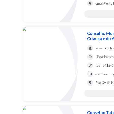
email@email
Conselho Muni
Criança e do
Rosana Schn
Horário come
(55) 3412-
comdicau.ur
Rua XV de 
Conselho Tut