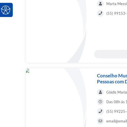
Marta Messi
(55) 99153
Conselho Muni
Pessoas com 
Gládis Mari
Das 08h às 
(55) 99225
email@email