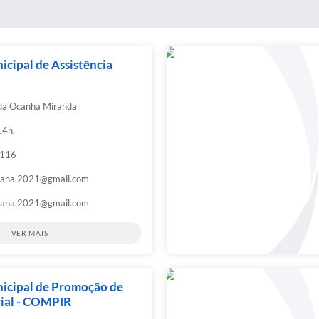
cipal de Assistência
uda Ocanha Miranda
14h.
9116
iana.2021@gmail.com
iana.2021@gmail.com
VER MAIS
icipal de Promoção de
cial - COMPIR