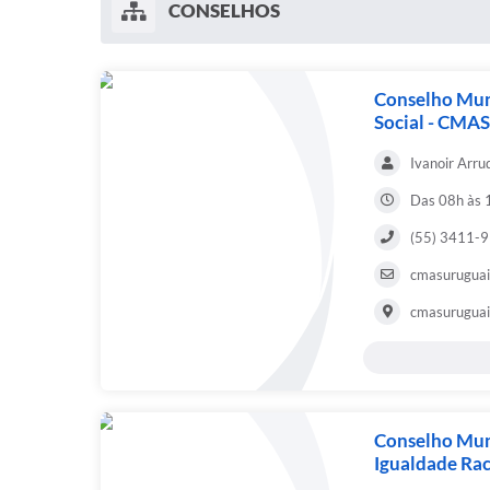
CONSELHOS
Conselho Muni
Social - CMAS
Ivanoir Arr
Das 08h às 
(55) 3411-
cmasurugua
cmasurugua
Conselho Mun
Igualdade Ra