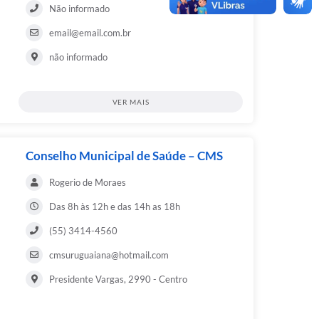
Não informado
email@email.com.br
não informado
VER MAIS
Conselho Municipal de Saúde – CMS
Rogerio de Moraes
Das 8h às 12h e das 14h as 18h
(55) 3414-4560
cmsuruguaiana@hotmail.com
Presidente Vargas, 2990 - Centro