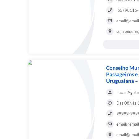
(55) 98115
email@email
sem endere
Conselho Muni
Passageiros e
Uruguaiana 
Lucas Aguia
Das 08h às 
99999-999
email@email
email@email