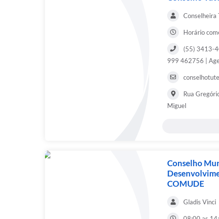
Conselheira 
Horário come
(55) 3413-40
999 462756 | Ag
conselhotut
Rua Gregório
Miguel
Conselho Mun
Desenvolvime
COMUDE
Gladis Vinci
08:00 as 14