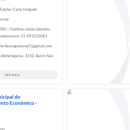
Tutelar: Carla Delgado
rcial
85 | Telefone celular/plantão:
endamentos: 55 991032083
elardeuruguaiana01@gmail.com
 Beheregaray, 3310, Bairro São
VER MAIS
icipal do
nto Econômico -
:00