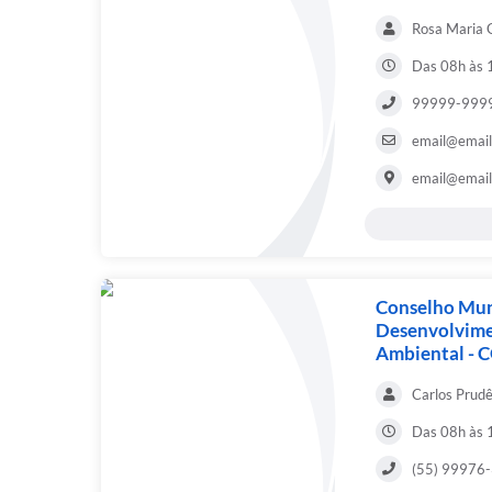
Rosa Maria 
Das 08h às 
99999-999
email@email
email@email
Conselho Mun
Desenvolvime
Ambiental -
Carlos Prud
Das 08h às 
(55) 99976