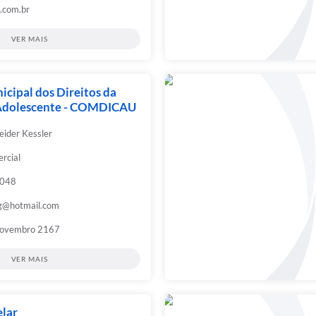
.com.br
VER MAIS
cipal dos Direitos da
 Adolescente - COMDICAU
eider Kessler
rcial
6048
g@hotmail.com
Novembro 2167
VER MAIS
elar