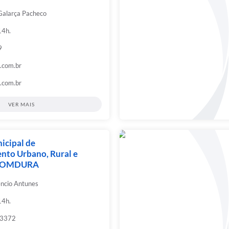
Galarça Pacheco
14h.
9
.com.br
.com.br
VER MAIS
icipal de
nto Urbano, Rural e
 COMDURA
êncio Antunes
14h.
-3372