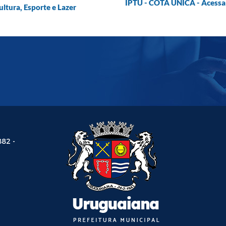
IPTU - COTA ÚNICA - Acessar: 
ultura, Esporte e Lazer
882 -