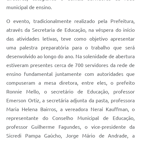
Contratos
municipal de ensino.
Obras
O evento, tradicionalmente realizado pela Prefeitura,
Notícias
através da Secretaria de Educação, na véspera do início
das atividades letivas, teve como objetivo apresentar
Galeria de Vídeos
uma palestra preparatória para o trabalho que será
Contas Públicas
desenvolvido ao longo do ano. Na solenidade de abertura
estiveram presentes cerca de 700 servidores da rede de
Links
ensino fundamental juntamente com autoridades que
Telefones Úteis
compuseram a mesa diretora, entre eles, o prefeito
Termos de Uso & Política de Privacidade
Ronnie Mello, o secretário de Educação, professor
Emerson Ortiz, a secretária adjunta da pasta, professora
Maria Helena Bairros, a vereadora Neraí Kauffman, o
representante do Conselho Municipal de Educação,
professor Guilherme Fagundes, o vice-presidente da
Sicredi Pampa Gaúcho, Jorge Mário de Andrade, a