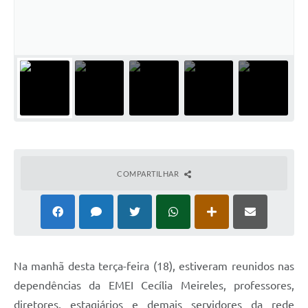
Solicitação Obras
Cidadão Online: IPTU - alvará
Nota Fiscal Eletrônica
ITBI Online
Tramitação de Processos
Colégio Agrícola Municipal
COMPARTILHAR
SIM - Serviço de Inspeção Municipal
Vigilância Sanitária
Vigilância Ambiental em Saúde
COPIR - Coordenadoria de Promoção de Igualdade Racial
Na manhã desta terça-feira (18), estiveram reunidos nas
dependências da EMEI Cecília Meireles, professores,
Galeria de Fotos
diretores, estagiários e demais servidores da rede