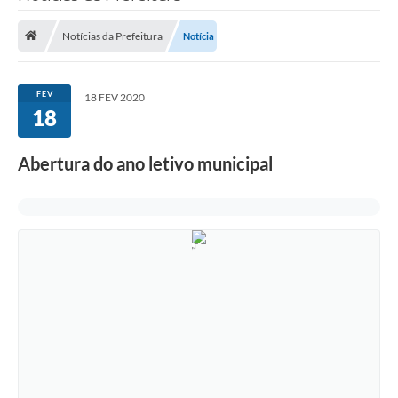
Saneamento
Notícias da Prefeitura
Notícia
Ouvidorias
Carta de Serviços
FEV
18 FEV 2020
18
Secretarias/Centrais
Transparência
Abertura do ano letivo municipal
COVID-19
Prefeito Municipal
Vice-Prefeito Municipal
Requerimento geral
Sala do Empreendedor
Conselhos Municipais
Arquivo Histórico