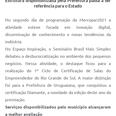
Estrutura disponibilizada pela Prefeitura passa a ser
Contratos
referência para o Estado
Obras
No segundo dia de programação da Mercopar2021 a
Notícias
atividade esteve focada em inovação digital,
Galeria de Vídeos
disseminação de conhecimento e novas tendências da
indústria.
Contas Públicas
No Espaço Inspiração, o Seminário Brasil Mais Simples
Links
debateu a desburocratização no ambiente dos pequenos
negócios. Nessa atividade, o destaque ficou para a
Telefones Úteis
realização do 1º Ciclo de Certificação de Salas do
Termos de Uso & Política de Privacidade
Empreendedor do Rio Grande do Sul. A maior distinção
foi para a Prefeitura de Uruguaiana, que conquistou a
certificação Diamante, a novidade da edição deste ano da
premiação.
Serviços disponibilizados pelo município alcançaram
a melhor avaliação