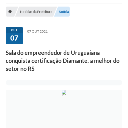
Saneamento
Notícias da Prefeitura
Notícia
Ouvidorias
Carta de Serviços
OUT
07 OUT 2021
07
Secretarias/Centrais
Transparência
Sala do empreendedor de Uruguaiana
COVID-19
conquista certificação Diamante, a melhor do
setor no RS
Prefeito Municipal
Vice-Prefeito Municipal
Requerimento geral
Sala do Empreendedor
Conselhos Municipais
Arquivo Histórico