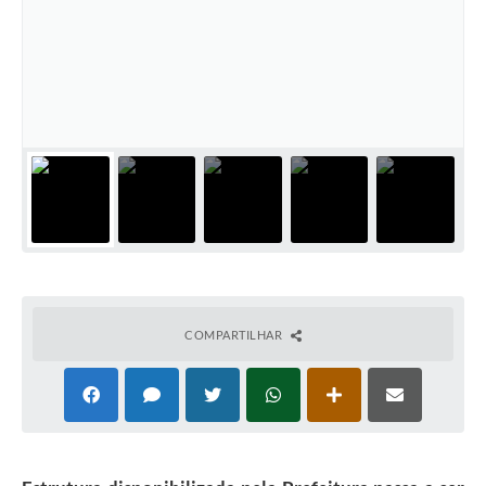
Solicitação Obras
Cidadão Online: IPTU - alvará
Nota Fiscal Eletrônica
ITBI Online
Tramitação de Processos
Colégio Agrícola Municipal
SIM - Serviço de Inspeção Municipal
Vigilância Sanitária
COMPARTILHAR
Vigilância Ambiental em Saúde
COPIR - Coordenadoria de Promoção de Igualdade Racial
Galeria de Fotos