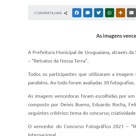
COMPARTILHAR
FACEBOOK
MESSENGER
TWITTER
WHATSAPP
OUTRAS
As imagens vence
A Prefeitura Municipal de Uruguaiana, através da 
– “Retratos da Nossa Terra”.
Todos os participantes que utilizaram a imagem 
parabéns. Ao todo foram avaliadas 30 fotografias.
As imagens vencedoras foram escolhidas por um j
composto por Deivis Bueno, Eduardo Rocha, Feli
seguintes critérios: tema do concurso; criatividade
O vencedor do Concurso Fotográfico 2021 – “Re
Internacional.