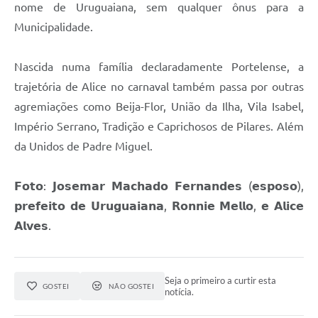
nome de Uruguaiana, sem qualquer ônus para a
Contratos
Municipalidade.
Obras
Notícias
Nascida numa família declaradamente Portelense, a
trajetória de Alice no carnaval também passa por outras
Galeria de Vídeos
agremiações como Beija-Flor, União da Ilha, Vila Isabel,
Contas Públicas
Império Serrano, Tradição e Caprichosos de Pilares. Além
da Unidos de Padre Miguel.
Links
Telefones Úteis
𝗙𝗼𝘁𝗼: 𝗝𝗼𝘀𝗲𝗺𝗮𝗿 𝗠𝗮𝗰𝗵𝗮𝗱𝗼 𝗙𝗲𝗿𝗻𝗮𝗻𝗱𝗲𝘀 (𝗲𝘀𝗽𝗼𝘀𝗼),
Termos de Uso & Política de Privacidade
𝗽𝗿𝗲𝗳𝗲𝗶𝘁𝗼 𝗱𝗲 𝗨𝗿𝘂𝗴𝘂𝗮𝗶𝗮𝗻𝗮, 𝗥𝗼𝗻𝗻𝗶𝗲 𝗠𝗲𝗹𝗹𝗼, 𝗲 𝗔𝗹𝗶𝗰𝗲
𝗔𝗹𝘃𝗲𝘀.
Seja o primeiro a curtir esta
GOSTEI
NÃO GOSTEI
notícia.