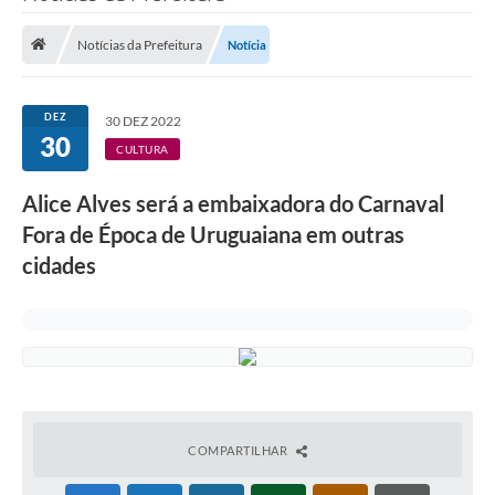
Saneamento
Notícias da Prefeitura
Notícia
Ouvidorias
Carta de Serviços
DEZ
30 DEZ 2022
30
Secretarias/Centrais
CULTURA
Transparência
Alice Alves será a embaixadora do Carnaval
COVID-19
Fora de Época de Uruguaiana em outras
cidades
Prefeito Municipal
Vice-Prefeito Municipal
Requerimento geral
Sala do Empreendedor
Conselhos Municipais
COMPARTILHAR
Arquivo Histórico