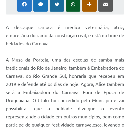
Solicitação Obras
Cidadão Online: IPTU - alvará
A destaque carioca é médica veterinária, atriz,
Nota Fiscal Eletrônica
empresária do ramo da construção civil, e está no time de
ITBI Online
beldades do Carnaval.
Tramitação de Processos
A Musa da Portela, uma das escolas de samba mais
Colégio Agrícola Municipal
tradicionais do Rio de Janeiro, também é Embaixadora do
Carnaval do Rio Grande Sul, honraria que recebeu em
SIM - Serviço de Inspeção Municipal
2019 e defende até os dias de hoje. Agora, Alice também
Vigilância Sanitária
será a Embaixadora do Carnaval Fora de Época de
Vigilância Ambiental em Saúde
Uruguaiana. O título foi concedido pelo Município e vai
possibilitar que a beldade divulgue o evento
COPIR - Coordenadoria de Promoção de Igualdade Racial
representando a cidade em outros municípios, bem como
Galeria de Fotos
participe de qualquer festividade carnavalesca, levando o