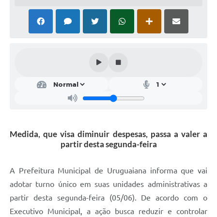
Solicitação Obras
Cidadão Online: IPTU - alvará
Nota Fiscal Eletrônica
ITBI Online
Tramitação de Processos
Colégio Agrícola Municipal
SIM - Serviço de Inspeção Municipal
Medida, que visa diminuir despesas, passa a valer a
partir desta segunda-feira
Vigilância Sanitária
Vigilância Ambiental em Saúde
A Prefeitura Municipal de Uruguaiana informa que vai
adotar turno único em suas unidades administrativas a
COPIR - Coordenadoria de Promoção de Igualdade Racial
partir desta segunda-feira (05/06). De acordo com o
Galeria de Fotos
Executivo Municipal, a ação busca reduzir e controlar