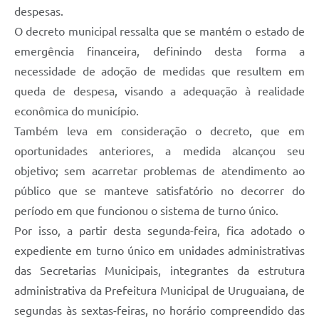
Contratos
despesas.
O decreto municipal ressalta que se mantém o estado de
Obras
emergência financeira, definindo desta forma a
Notícias
necessidade de adoção de medidas que resultem em
queda de despesa, visando a adequação à realidade
Galeria de Vídeos
econômica do município.
Contas Públicas
Também leva em consideração o decreto, que em
Links
oportunidades anteriores, a medida alcançou seu
objetivo; sem acarretar problemas de atendimento ao
Telefones Úteis
público que se manteve satisfatório no decorrer do
Termos de Uso & Política de Privacidade
período em que funcionou o sistema de turno único.
Por isso, a partir desta segunda-feira, fica adotado o
expediente em turno único em unidades administrativas
das Secretarias Municipais, integrantes da estrutura
administrativa da Prefeitura Municipal de Uruguaiana, de
segundas às sextas-feiras, no horário compreendido das