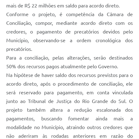
Contratos
mais de R$ 22 milhões em saldo para acordo direto.
Conforme o projeto, é competência da Câmara de
Obras
Conciliação, compor, mediante acordo direto com os
Notícias
credores, o pagamento de precatórios devidos pelo
Município, observando-se a ordem cronológica dos
Galeria de Vídeos
precatórios.
Contas Públicas
Para a conciliação, pelas alterações, serão destinados
Links
50% dos recursos pagos atualmente pelo Governo.
Na hipótese de haver saldo dos recursos previstos para o
Telefones Úteis
acordo direto, após o procedimento de conciliação, ele
Termos de Uso & Política de Privacidade
será reservado para pagamento, em conta vinculada
junto ao Tribunal de Justiça do Rio Grande do Sul. O
projeto também altera a redução escalonada dos
pagamentos, buscando fomentar ainda mais a
modalidade no Município, atraindo outros credores que
não aderiram às rodadas anteriores em razão do