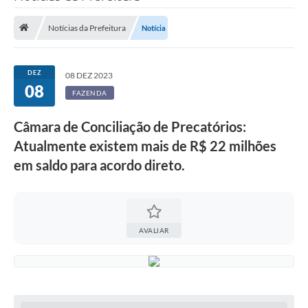
Saneamento
Notícias da Prefeitura
Notícia
Ouvidorias
Carta de Serviços
DEZ
08 DEZ 2023
08
Secretarias/Centrais
FAZENDA
Transparência
Câmara de Conciliação de Precatórios:
COVID-19
Atualmente existem mais de R$ 22 milhões
em saldo para acordo direto.
Prefeito Municipal
Vice-Prefeito Municipal
Requerimento geral
AVALIAR
Sala do Empreendedor
Conselhos Municipais
Arquivo Histórico