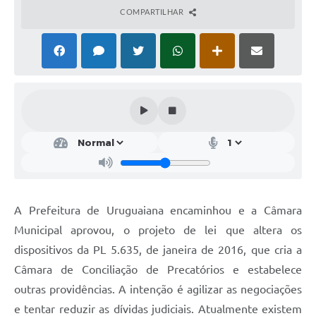
COMPARTILHAR
Solicitação Obras
Cidadão Online: IPTU - alvará
Nota Fiscal Eletrônica
ITBI Online
Tramitação de Processos
Colégio Agrícola Municipal
SIM - Serviço de Inspeção Municipal
A Prefeitura de Uruguaiana encaminhou e a Câmara
Vigilância Sanitária
Municipal aprovou, o projeto de lei que altera os
Vigilância Ambiental em Saúde
dispositivos da PL 5.635, de janeira de 2016, que cria a
Câmara de Conciliação de Precatórios e estabelece
COPIR - Coordenadoria de Promoção de Igualdade Racial
outras providências. A intenção é agilizar as negociações
Galeria de Fotos
e tentar reduzir as dívidas judiciais. Atualmente existem