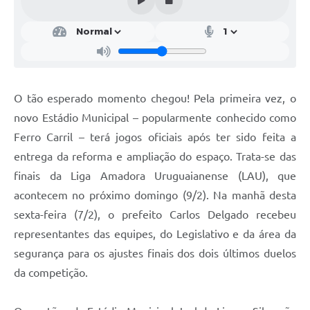
Contratos
Obras
Notícias
Galeria de Vídeos
O tão esperado momento chegou! Pela primeira vez, o
novo Estádio Municipal – popularmente conhecido como
Contas Públicas
Ferro Carril – terá jogos oficiais após ter sido feita a
Links
entrega da reforma e ampliação do espaço. Trata-se das
Telefones Úteis
finais da Liga Amadora Uruguaianense (LAU), que
acontecem no próximo domingo (9/2). Na manhã desta
Termos de Uso & Política de Privacidade
sexta-feira (7/2), o prefeito Carlos Delgado recebeu
representantes das equipes, do Legislativo e da área da
segurança para os ajustes finais dos dois últimos duelos
da competição.