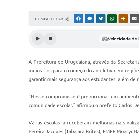
COMPARTILHAR
FACEBOOK
MESSENGER
TWITTER
WHATSAPP
OUTRAS
Velocidade de l
A Prefeitura de Uruguaiana, através da Secretari
meios-fios para o começo do ano letivo em regiões
garantir mais segurança aos estudantes, além de m
“Nosso compromisso é proporcionar um ambiente 
comunidade escolar." afirmou o prefeito Carlos D
Várias escolas já receberam melhorias na sinal
Pereira Jacques (Tabajara Brites), EMEF Moacyr R