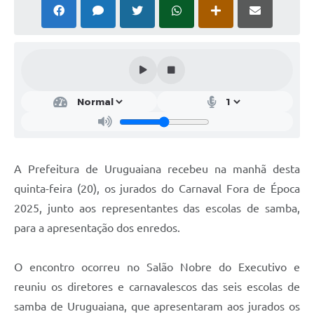
Solicitação Obras
Cidadão Online: IPTU - alvará
Nota Fiscal Eletrônica
ITBI Online
Tramitação de Processos
Colégio Agrícola Municipal
A Prefeitura de Uruguaiana recebeu na manhã desta
SIM - Serviço de Inspeção Municipal
quinta-feira (20), os jurados do Carnaval Fora de Época
2025, junto aos representantes das escolas de samba,
Vigilância Sanitária
para a apresentação dos enredos.
Vigilância Ambiental em Saúde
O encontro ocorreu no Salão Nobre do Executivo e
COPIR - Coordenadoria de Promoção de Igualdade Racial
reuniu os diretores e carnavalescos das seis escolas de
Galeria de Fotos
samba de Uruguaiana, que apresentaram aos jurados os