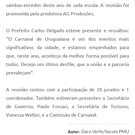
Contratos
sambas-enredos deste ano de cada escola. A reunião foi
promovida pela produtora AG Produções.
Obras
Notícias
O Prefeito Carlos Delgado esteve presente e ressaltou:
“O Carnaval de Uruguaiana é um dos eventos mais
Galeria de Vídeos
significativos da cidade, e estamos empenhados para
Contas Públicas
que, neste ano, aconteça da melhor forma possível para
Links
todos. Desejo um ótimo desfile, que a união e a parceria
prevaleçam”.
Telefones Úteis
Termos de Uso & Política de Privacidade
A reunião contou com a participação de 20 jurados e 1
coordenador. Também estiveram presentes o Secretário
de Governo, Paulo Fossari, a Secretária de Turismo,
Vanessa Welter, e a Comissão de Carnaval.
Dara Verfe/Secom PMU
Autor: