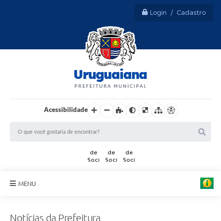
Login / Cadastro
Acessibilidade
A
r
t
MENU
e
:
Sobre Uruguaiana
M
a
Notícias da Prefeitura