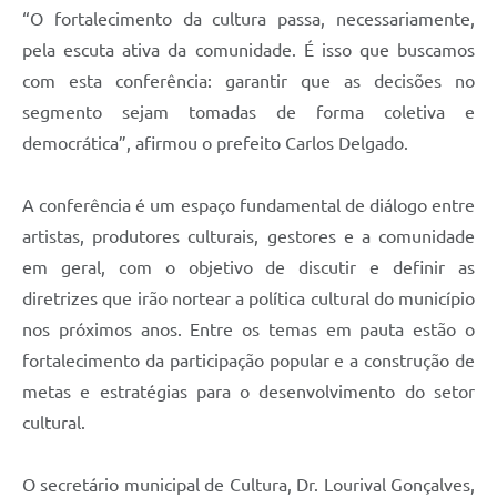
Contratos
“O fortalecimento da cultura passa, necessariamente,
pela escuta ativa da comunidade. É isso que buscamos
Obras
com esta conferência: garantir que as decisões no
Notícias
segmento sejam tomadas de forma coletiva e
democrática”, afirmou o prefeito Carlos Delgado.
Galeria de Vídeos
Contas Públicas
A conferência é um espaço fundamental de diálogo entre
Links
artistas, produtores culturais, gestores e a comunidade
em geral, com o objetivo de discutir e definir as
Telefones Úteis
diretrizes que irão nortear a política cultural do município
Termos de Uso & Política de Privacidade
nos próximos anos. Entre os temas em pauta estão o
fortalecimento da participação popular e a construção de
metas e estratégias para o desenvolvimento do setor
cultural.
O secretário municipal de Cultura, Dr. Lourival Gonçalves,