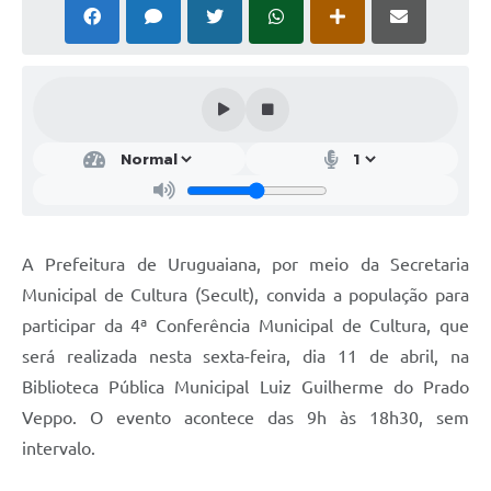
Solicitação Obras
Cidadão Online: IPTU - alvará
Nota Fiscal Eletrônica
ITBI Online
Tramitação de Processos
Colégio Agrícola Municipal
A Prefeitura de Uruguaiana, por meio da Secretaria
SIM - Serviço de Inspeção Municipal
Municipal de Cultura (Secult), convida a população para
participar da 4ª Conferência Municipal de Cultura, que
Vigilância Sanitária
será realizada nesta sexta-feira, dia 11 de abril, na
Vigilância Ambiental em Saúde
Biblioteca Pública Municipal Luiz Guilherme do Prado
Veppo. O evento acontece das 9h às 18h30, sem
COPIR - Coordenadoria de Promoção de Igualdade Racial
intervalo.
Galeria de Fotos