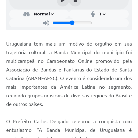
Contratos
Obras
Notícias
Galeria de Vídeos
Uruguaiana tem mais um motivo de orgulho em sua
trajetória cultural: a Banda Municipal do município foi
Contas Públicas
multicampeã no Campeonato Online promovido pela
Links
Associação de Bandas e Fanfarras do Estado de Santa
Telefones Úteis
Catarina (ABANFAESC). O evento é considerado um dos
mais importantes da América Latina no segmento,
Termos de Uso & Política de Privacidade
reunindo grupos musicais de diversas regiões do Brasil e
de outros países.
O Prefeito Carlos Delgado celebrou a conquista com
entusiasmo: “A Banda Municipal de Uruguaiana é