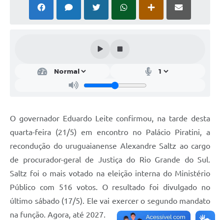
Solicitação Obras
Cidadão Online: IPTU - alvará
Nota Fiscal Eletrônica
ITBI Online
Tramitação de Processos
Colégio Agrícola Municipal
O governador Eduardo Leite confirmou, na tarde desta
SIM - Serviço de Inspeção Municipal
quarta-feira (21/5) em encontro no Palácio Piratini, a
recondução do uruguaianense Alexandre Saltz ao cargo
Vigilância Sanitária
de procurador-geral de Justiça do Rio Grande do Sul.
Vigilância Ambiental em Saúde
Saltz foi o mais votado na eleição interna do Ministério
Público com 516 votos. O resultado foi divulgado no
COPIR - Coordenadoria de Promoção de Igualdade Racial
último sábado (17/5). Ele vai exercer o segundo mandato
Galeria de Fotos
na função. Agora, até 2027.