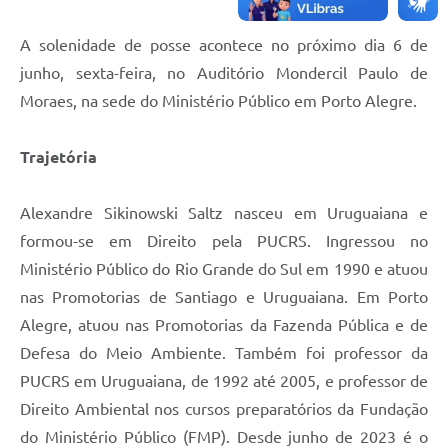
Contratos
A solenidade de posse acontece no próximo dia 6 de
Obras
junho, sexta-feira, no Auditório Mondercil Paulo de
Notícias
Moraes, na sede do Ministério Público em Porto Alegre.
Galeria de Vídeos
Trajetória
Contas Públicas
Links
Alexandre Sikinowski Saltz nasceu em Uruguaiana e
formou-se em Direito pela PUCRS. Ingressou no
Telefones Úteis
Ministério Público do Rio Grande do Sul em 1990 e atuou
Termos de Uso & Política de Privacidade
nas Promotorias de Santiago e Uruguaiana. Em Porto
Alegre, atuou nas Promotorias da Fazenda Pública e de
Defesa do Meio Ambiente. Também foi professor da
PUCRS em Uruguaiana, de 1992 até 2005, e professor de
Direito Ambiental nos cursos preparatórios da Fundação
do Ministério Público (FMP). Desde junho de 2023 é o