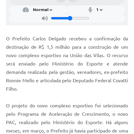
Contratos
Obras
Notícias
O Prefeito Carlos Delgado recebeu a confirmação da
Galeria de Vídeos
destinação de R$ 1,5 milhão para a construção de um
Contas Públicas
novo complexo esportivo na União das Vilas. O recurso
Links
será enviado pelo Ministério do Esporte e atende
demanda realizada pela gestão, vereadores, ex-prefeito
Telefones Úteis
Ronnie Mello e articulada pelo Deputado Federal Covatti
Termos de Uso & Política de Privacidade
Filho.
O projeto do novo complexo esportivo foi selecionado
pelo Programa de Aceleração de Crescimento, o novo
PAC, realizado pelo Ministério do Esporte. Há alguns
meses, em março, o Prefeito já havia participado de uma