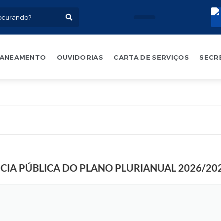
ANEAMENTO
OUVIDORIAS
CARTA DE SERVIÇOS
SECR
F
o
t
o
:
NCIA PÚBLICA DO PLANO PLURIANUAL 2026/20
D
a
r
a
V
e
r