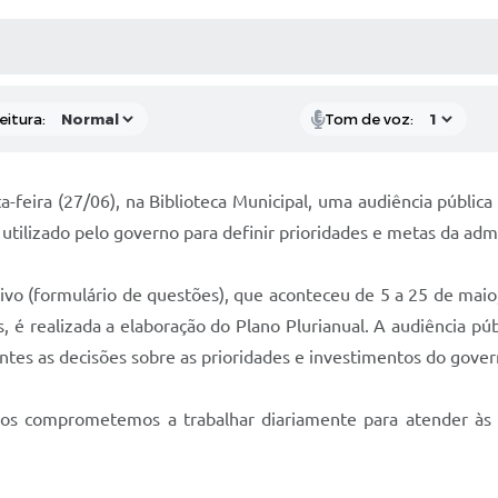
 MÍDIAS
RECEBA NOTÍCIAS
eitura:
Tom de voz:
-feira (27/06), na Biblioteca Municipal, uma audiência pública
ilizado pelo governo para definir prioridades e metas da admi
vo (formulário de questões), que aconteceu de 5 a 25 de maio
s, é realizada a elaboração do Plano Plurianual. A audiência p
entes as decisões sobre as prioridades e investimentos do gove
os comprometemos a trabalhar diariamente para atender às s
.