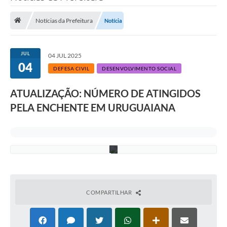
g
Saneamento
o
V
Notícias da Prefeitura
Notícia
Ouvidorias
a
l
Carta de Serviços
e
n
JUL
04 JUL 2025
ç
04
Secretarias/Centrais
a
DEFESA CIVIL
DESENVOLVIMENTO SOCIAL
/
Transparência
S
ATUALIZAÇÃO: NÚMERO DE ATINGIDOS
e
c
COVID-19
PELA ENCHENTE EM URUGUAIANA
o
m
Prefeito Municipal
P
M
U
Vice-Prefeito Municipal
Requerimento geral
Sala do Empreendedor
COMPARTILHAR
Conselhos Municipais
Arquivo Histórico