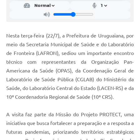
Contratos
Obras
Notícias
Nesta terça-feira (22/7), a Prefeitura de Uruguaiana, por
Galeria de Vídeos
meio da Secretaria Municipal de Saúde e do Laboratório
de Fronteira (LAFRON), sediou um importante encontro
Contas Públicas
técnico com representantes da Organização Pan-
Links
Americana da Saúde (OPAS), da Coordenação Geral de
Telefones Úteis
Laboratório de Saúde Pública (CGLAB) do Ministério da
Saúde, do Laboratório Central do Estado (LACEN-RS) e da
Termos de Uso & Política de Privacidade
10ª Coordenadoria Regional de Saúde (10ª CRS).
A visita faz parte da Missão do Projeto PROTECT, uma
iniciativa que busca fortalecer a preparação e a resposta a
futuras pandemias, priorizando territórios estratégicos