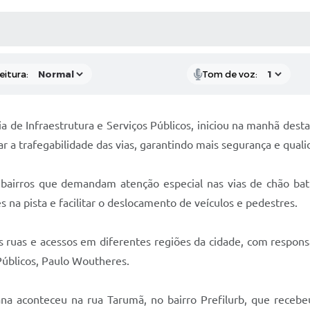
 MÍDIAS
RECEBA NOTÍCIAS
eitura:
Tom de voz:
a de Infraestrutura e Serviços Públicos, iniciou na manhã desta
ar a trafegabilidade das vias, garantindo mais segurança e qual
airros que demandam atenção especial nas vias de chão bat
s na pista e facilitar o deslocamento de veículos e pedestres.
 ruas e acessos em diferentes regiões da cidade, com respons
 Públicos, Paulo Woutheres.
na aconteceu na rua Tarumã, no bairro Prefilurb, que receb