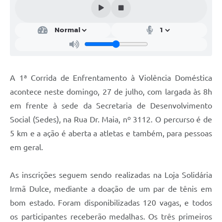
Contratos
Obras
Notícias
Galeria de Vídeos
A 1ª Corrida de Enfrentamento à Violência Doméstica
Contas Públicas
acontece neste domingo, 27 de julho, com largada às 8h
Links
em frente à sede da Secretaria de Desenvolvimento
Social (Sedes), na Rua Dr. Maia, nº 3112. O percurso é de
Telefones Úteis
5 km e a ação é aberta a atletas e também, para pessoas
Termos de Uso & Política de Privacidade
em geral.
As inscrições seguem sendo realizadas na Loja Solidária
Irmã Dulce, mediante a doação de um par de tênis em
bom estado. Foram disponibilizadas 120 vagas, e todos
os participantes receberão medalhas. Os três primeiros