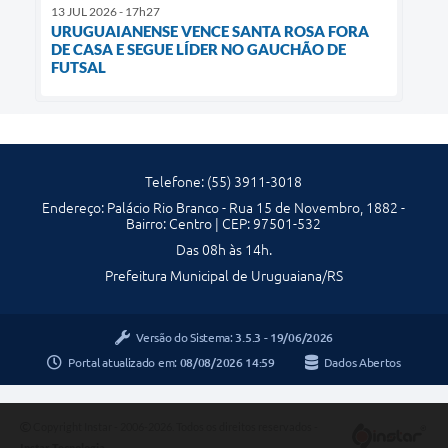
13 JUL 2026 - 17h27
URUGUAIANENSE VENCE SANTA ROSA FORA
DE CASA E SEGUE LÍDER NO GAUCHÃO DE
FUTSAL
Telefone: (55) 3911-3018
Endereço: Palácio Rio Branco - Rua 15 de Novembro, 1882 -
Bairro: Centro | CEP: 97501-532
Das 08h às 14h.
Prefeitura Municipal de Uruguaiana/RS
Versão do Sistema:
3.5.3 - 19/06/2026
Portal atualizado em:
08/08/2026 14:59
Dados Abertos
Copyright Instar - 2006-2026. Todos os direitos reservados -
Instar Tecnologia