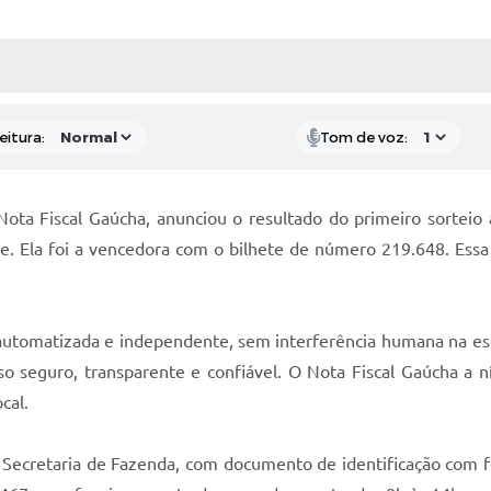
 MÍDIAS
RECEBA NOTÍCIAS
eitura:
Tom de voz:
Nota Fiscal Gaúcha, anunciou o resultado do primeiro sorteio
. Ela foi a vencedora com o bilhete de número 219.648. Essa 
 automatizada e independente, sem interferência humana na 
o seguro, transparente e confiável. O Nota Fiscal Gaúcha a n
ocal.
ecretaria de Fazenda, com documento de identificação com foto