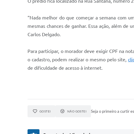
O prédio fica localizado na Rua Santana, número 
“Nada melhor do que começar a semana com um p
mesmas chances de ganhar. Essa ação, além de um 
Carlos Delgado.
Para participar, o morador deve exigir CPF na n
o cadastro, podem realizar o mesmo pelo site,
cl
de dificuldade de acesso à internet.
Seja o primeiro a curtir es
GOSTEI
NÃO GOSTEI