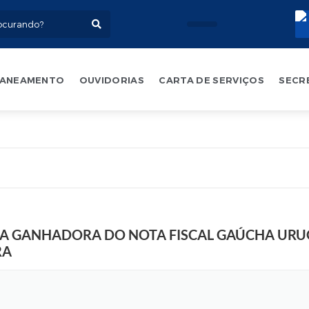
ANEAMENTO
OUVIDORIAS
CARTA DE SERVIÇOS
SECR
A
r
t
e
:
M
a
u
IRA GANHADORA DO NOTA FISCAL GAÚCHA URU
r
o
RA
O
l
i
v
e