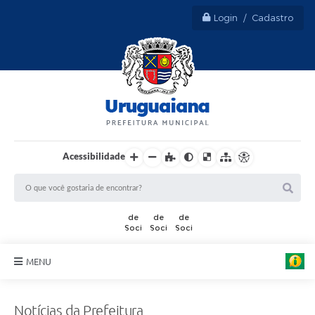
Login / Cadastro
Acessibilidade
A
r
MENU
t
e
:
Sobre Uruguaiana
M
Notícias da Prefeitura