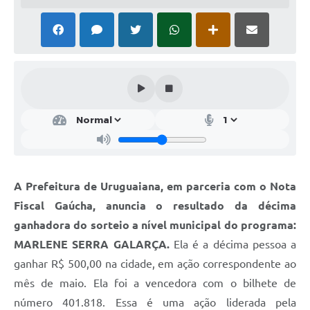
Solicitação Obras
Cidadão Online: IPTU - alvará
Nota Fiscal Eletrônica
ITBI Online
Tramitação de Processos
Colégio Agrícola Municipal
SIM - Serviço de Inspeção Municipal
A Prefeitura de Uruguaiana, em parceria com o Nota
Fiscal Gaúcha, anuncia o resultado da décima
Vigilância Sanitária
ganhadora do sorteio a nível municipal do programa:
Vigilância Ambiental em Saúde
MARLENE SERRA GALARÇA.
Ela é a décima pessoa a
ganhar R$ 500,00 na cidade, em ação correspondente ao
COPIR - Coordenadoria de Promoção de Igualdade Racial
mês de maio. Ela foi a vencedora com o bilhete de
Galeria de Fotos
número 401.818. Essa é uma ação liderada pela