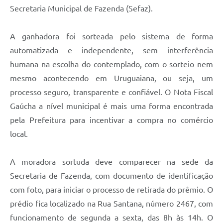
Contratos
Secretaria Municipal de Fazenda (Sefaz).
Obras
A ganhadora foi sorteada pelo sistema de forma
Notícias
automatizada e independente, sem interferência
humana na escolha do contemplado, com o sorteio nem
Galeria de Vídeos
mesmo acontecendo em Uruguaiana, ou seja, um
Contas Públicas
processo seguro, transparente e confiável. O Nota Fiscal
Links
Gaúcha a nível municipal é mais uma forma encontrada
pela Prefeitura para incentivar a compra no comércio
Telefones Úteis
local.
Termos de Uso & Política de Privacidade
A moradora sortuda deve comparecer na sede da
Secretaria de Fazenda, com documento de identificação
com foto, para iniciar o processo de retirada do prêmio. O
prédio fica localizado na Rua Santana, número 2467, com
funcionamento de segunda a sexta, das 8h às 14h. O