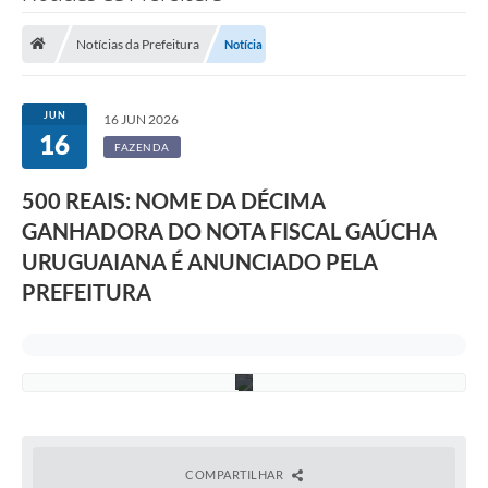
a
Saneamento
u
r
Notícias da Prefeitura
Notícia
Ouvidorias
o
O
l
Carta de Serviços
i
JUN
16 JUN 2026
v
16
Secretarias/Centrais
e
FAZENDA
i
r
Transparência
a
500 REAIS: NOME DA DÉCIMA
-
COVID-19
GANHADORA DO NOTA FISCAL GAÚCHA
S
e
URUGUAIANA É ANUNCIADO PELA
c
Prefeito Municipal
o
PREFEITURA
m
Vice-Prefeito Municipal
/
P
M
Requerimento geral
U
Sala do Empreendedor
Conselhos Municipais
COMPARTILHAR
Arquivo Histórico