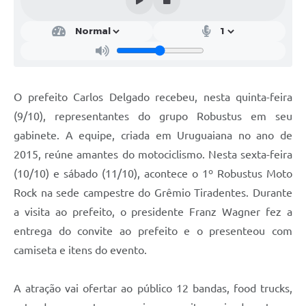
Contratos
Obras
Notícias
Galeria de Vídeos
O prefeito Carlos Delgado recebeu, nesta quinta-feira
(9/10), representantes do grupo Robustus em seu
Contas Públicas
gabinete. A equipe, criada em Uruguaiana no ano de
Links
2015, reúne amantes do motociclismo. Nesta sexta-feira
Telefones Úteis
(10/10) e sábado (11/10), acontece o 1º Robustus Moto
Rock na sede campestre do Grêmio Tiradentes. Durante
Termos de Uso & Política de Privacidade
a visita ao prefeito, o presidente Franz Wagner fez a
entrega do convite ao prefeito e o presenteou com
camiseta e itens do evento.
A atração vai ofertar ao público 12 bandas, food trucks,