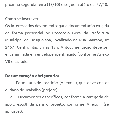
Contratos
próxima segunda-feira (13/10) e seguem até o dia 27/10.
Obras
Como se inscrever:
Notícias
Os interessados devem entregar a documentação exigida
de forma presencial no Protocolo Geral da Prefeitura
Galeria de Vídeos
Municipal de Uruguaiana, localizado na Rua Santana, nº
Contas Públicas
2467, Centro, das 8h às 13h. A documentação deve ser
Links
encaminhada em envelope identificado (conforme Anexo
VI) e lacrado.
Telefones Úteis
Termos de Uso & Política de Privacidade
Documentação obrigatória:
1. Formulário de Inscrição (Anexo II), que deve conter
o Plano de Trabalho (projeto);
2. Documentos específicos, conforme a categoria de
apoio escolhida para o projeto, conforme Anexo I (se
aplicável);