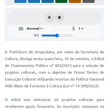
Solicitação Obras
Cidadão Online: IPTU - alvará
Nota Fiscal Eletrônica
ITBI Online
Tramitação de Processos
A Prefeitura de Uruguaiana, por meio da Secretaria de
Colégio Agrícola Municipal
Cultura, divulga nesta sexta-feira, 10 de outubro, o Edital
SIM - Serviço de Inspeção Municipal
de Chamamento Público nº 003/2025 para a seleção de
projetos culturais, com o objetivo de firmar Termo de
Vigilância Sanitária
Execução Cultural utilizando recursos da Política Nacional
Vigilância Ambiental em Saúde
Aldir Blanc de Fomento à Cultura (Lei nº 14.399/2022).
COPIR - Coordenadoria de Promoção de Igualdade Racial
O edital visa selecionar 20 projetos culturais para
Galeria de Fotos
receberem apoio financeiro. As inscrições começam na