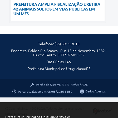
PREFEITURA AMPLIA FISCALIZAÇÃO E RETIRA
42 ANIMAIS SOLTOS EM VIAS PÚBLICAS EM
UM MÊS
Telefone: (55) 3911-3018
Endereço: Palácio Rio Branco - Rua 15 de Novembro, 1882 -
Bairro: Centro | CEP: 97501-532
Das 08h às 14h.
Prefeitura Municipal de Uruguaiana/RS
Versão do Sistema:
3.5.3 - 19/06/2026
Portal atualizado em:
08/08/2026 14:59
Dados Abertos
Copyright Instar - 2006-2026. Todos os direitos reservados -
Instar Tecnologia
Prefeitura Municipal de Uruguaiana/RS e os