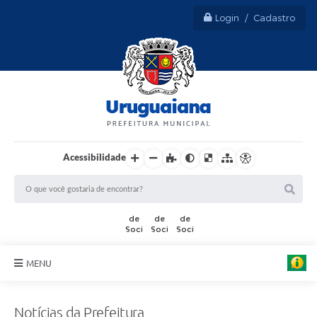
Login / Cadastro
Acessibilidade
A
r
t
e
:
MENU
M
a
u
Sobre Uruguaiana
r
Notícias da Prefeitura
o