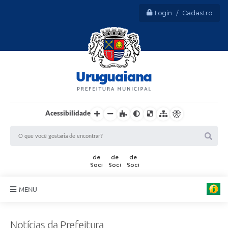
Login / Cadastro
Acessibilidade
A
r
t
e
MENU
:
M
Sobre Uruguaiana
a
u
Notícias da Prefeitura