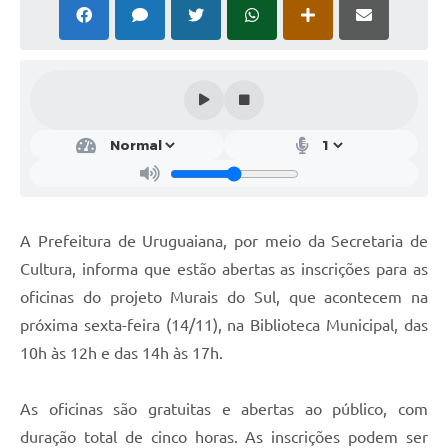
Solicitação Obras
Cidadão Online: IPTU - alvará
Nota Fiscal Eletrônica
ITBI Online
Tramitação de Processos
Colégio Agrícola Municipal
A Prefeitura de Uruguaiana, por meio da Secretaria de
SIM - Serviço de Inspeção Municipal
Cultura, informa que estão abertas as inscrições para as
oficinas do projeto Murais do Sul, que acontecem na
Vigilância Sanitária
próxima sexta-feira (14/11), na Biblioteca Municipal, das
Vigilância Ambiental em Saúde
10h às 12h e das 14h às 17h.
COPIR - Coordenadoria de Promoção de Igualdade Racial
As oficinas são gratuitas e abertas ao público, com
Galeria de Fotos
duração total de cinco horas. As inscrições podem ser