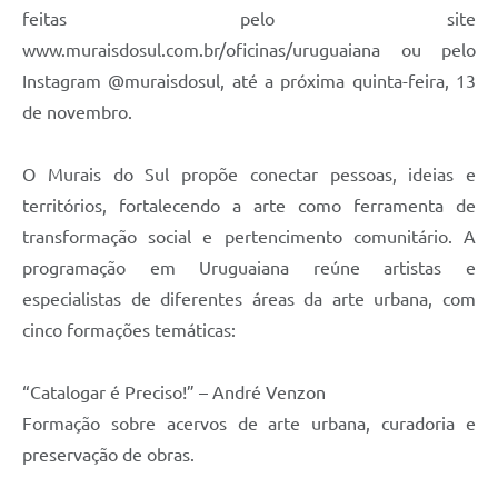
Contratos
feitas pelo site
www.muraisdosul.com.br/oficinas/uruguaiana ou pelo
Obras
Instagram @muraisdosul, até a próxima quinta-feira, 13
Notícias
de novembro.
Galeria de Vídeos
O Murais do Sul propõe conectar pessoas, ideias e
Contas Públicas
territórios, fortalecendo a arte como ferramenta de
Links
transformação social e pertencimento comunitário. A
programação em Uruguaiana reúne artistas e
Telefones Úteis
especialistas de diferentes áreas da arte urbana, com
Termos de Uso & Política de Privacidade
cinco formações temáticas:
“Catalogar é Preciso!” – André Venzon
Formação sobre acervos de arte urbana, curadoria e
preservação de obras.